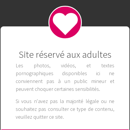
Ko66 - Điểm Đến Tin Cậy Cho Các Trò Chơi Casino
Trực Tuyến
Publicité
Site réservé aux adultes
Les photos, vidéos, et textes
pornographiques disponibles ici ne
conviennent pas à un public mineur et
peuvent choquer certaines sensibilités.
Si vous n'avez pas la majorité légale ou ne
souhaitez pas consulter ce type de contenu,
veuillez
quitter ce site
.